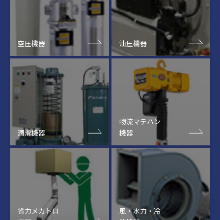
空圧機器
油圧機器
物流マテハン
潤滑機器
機器
省力メカトロ
風・水力・冷