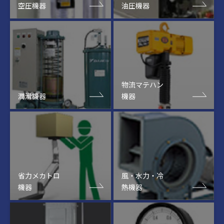
空圧機器
油圧機器
物流マテハン
潤滑機器
機器
省力メカトロ
風・水力・冷
機器
熱機器